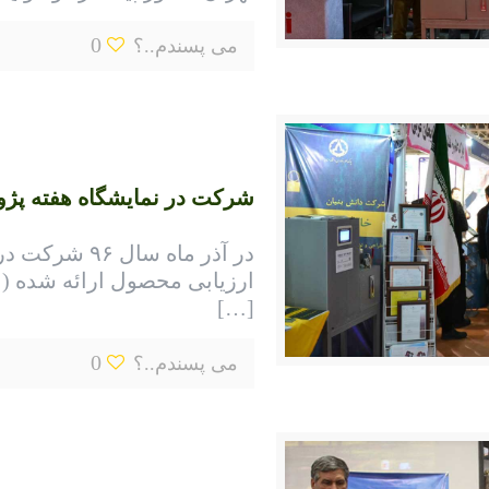
0
می پسندم..؟
شرکت در نمایشگاه هفته پژ
در آذر ماه س
ارزیابی محصول ارائه شده 
[…]
0
می پسندم..؟