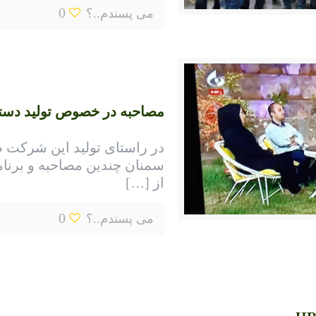
0
می پسندم..؟
مصاحبه در خصوص تولید دستگا
در راستای تولید این شرکت 
سمنان چندین مصاحبه و برنامه
از
[…]
0
می پسندم..؟