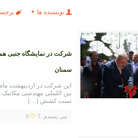
نویسنده ها
برچس
شرکت در نمایشگاه جنبی هما
سمنان
بین اللملی مهندسی مکانیک د
تست کشش
[…]
0
می پسندم..؟